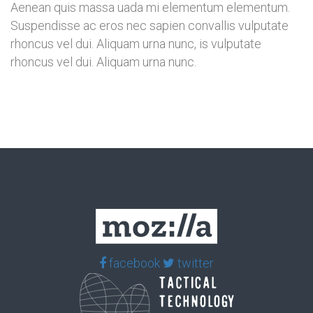
Aenean quis massa uada mi elementum elementum.
Suspendisse ac eros nec sapien convallis vulputate
rhoncus vel dui. Aliquam urna nunc, is vulputate
rhoncus vel dui. Aliquam urna nunc.
facebook
twitter