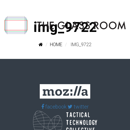
img_9722
HOME
IMG_9722
facebook
twitter